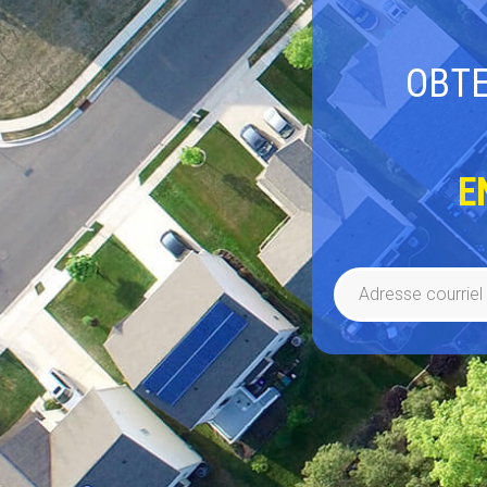
OBTE
E
Adresse
courriel
(Required)